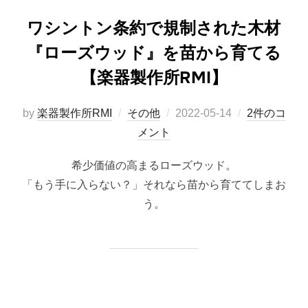
ワシントン条約で規制された木材
『ローズウッド』を苗から育てる
【楽器製作所RMI】
投
by
楽器製作所RMI
その他
2022-05-14
2件のコ
稿
メント
日:
希少価値の高まるローズウッド。
「もう手に入らない？」それなら苗から育ててしまお
う。