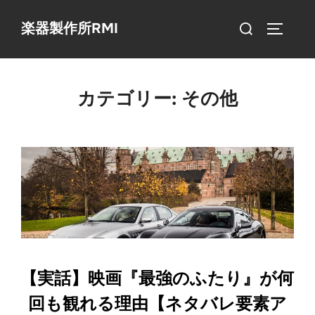
コ
検
楽器製作所RMI
ン
サイドバ
索
テ
対
ン
象:
ツ
カテゴリー:
その他
へ
ス
キ
ッ
プ
【実話】映画『最強のふたり』が何
回も観れる理由【ネタバレ要素ア