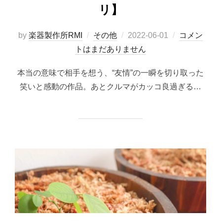
リ】
投
by
楽器製作所RMI
その他
2022-06-01
コメン
稿
トはまだありません
日:
本当の意味で相手を想う、“友情”の一瞬を切り取った
笑いと感動の作品。あとクルマがカッコ良過ぎる…