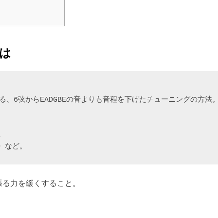
ト
は
、6弦からEADGBEの音よりも音程を下げたチューニングの方法
E
D など。
張る力を緩くすること。