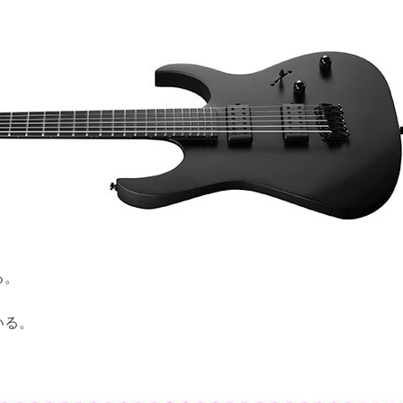
る。
いる。
。