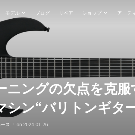
モデル
ブログ
リペア
ショップ
アーテ
ーニングの欠点を克服
マシン“バリトンギター
投
ベース
on
2024-01-26
稿