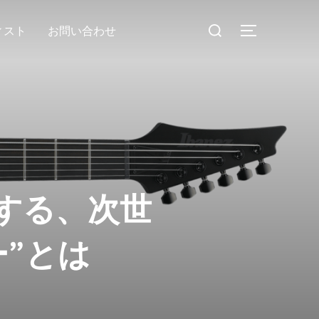
検
ィスト
お問い合わせ
サイドバー
索
対
象:
する、次世
”とは