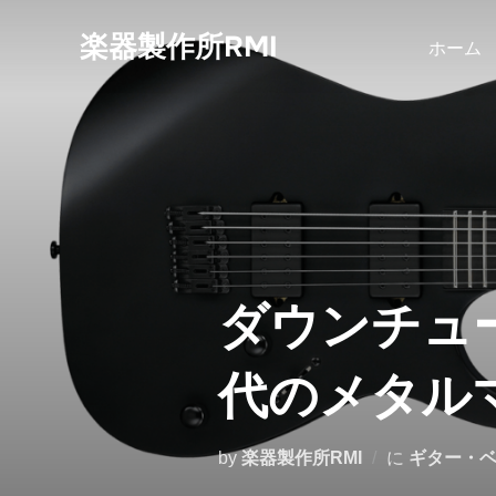
コ
楽器製作所RMI
ン
ホーム
テ
ン
ツ
へ
ス
キ
ッ
プ
ダウンチュ
代のメタル
by
楽器製作所RMI
に
ギター・