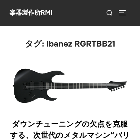
コ
検
楽器製作所RMI
ン
サイドバ
索
テ
対
ン
象:
ツ
タグ:
Ibanez RGRTBB21
へ
ス
キ
ッ
プ
ダウンチューニングの欠点を克服
する、次世代のメタルマシン“バリ