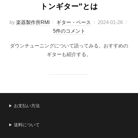
トンギター”とは
投
by
楽器製作所RMI
ギター・ベース
2024-01-26
稿
5件のコメント
日:
ダウンチューニングについて語ってみる。おすすめの
ギターも紹介する。
お支払い方法
送料について