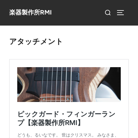
コ
検
楽器製作所RMI
ン
サイドバ
索
テ
対
ン
象:
ツ
アタッチメント
へ
ス
キ
ッ
プ