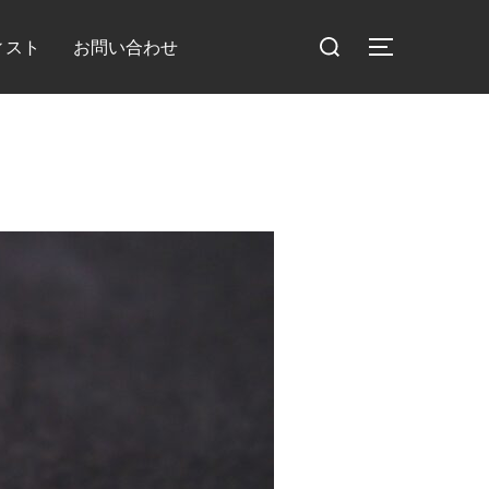
検
ィスト
お問い合わせ
サイドバー
索
対
象: