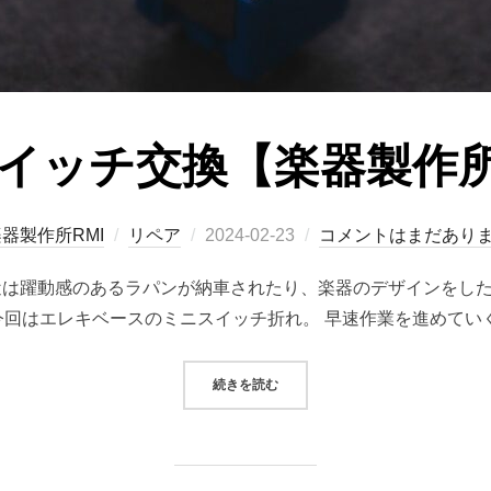
イッチ交換【楽器製作所
投
器製作所RMI
リペア
2024-02-23
コメントはまだあり
稿
近は躍動感のあるラパンが納車されたり、楽器のデザインをし
日:
今回はエレキベースのミニスイッチ折れ。 早速作業を進めていく
“ミニスイッチ交換【楽器製作所RMI
続きを読む