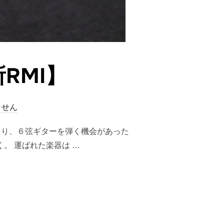
RMI】
ません
たり、６弦ギターを弾く機会があった
。 運ばれた楽器は …
】”