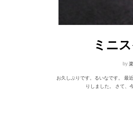
ミニス
by
楽
お久しぶりです。るいなです。 最
りしました。 さて、