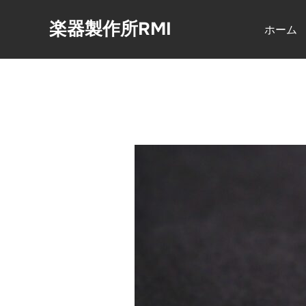
コ
楽器製作所RMI
ン
ホーム
テ
ン
ツ
へ
ス
キ
ッ
プ