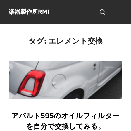
コ
検
楽器製作所RMI
ン
サイドバ
索
テ
対
ン
象:
ツ
タグ:
エレメント交換
へ
ス
キ
ッ
プ
アバルト595のオイルフィルター
を自分で交換してみる。