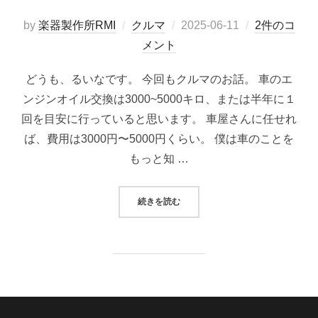
投
by
楽器製作所RMI
クルマ
2025-06-11
2件のコ
稿
メント
日:
どうも、るいなです。 今回もクルマのお話。 車のエ
ンジンオイル交換は3000~5000キロ、または半年に１
回を目安に行っていると思います。 車屋さんに任せれ
ば、費用は3000円〜5000円くらい。 僕は車のことを
もっと知 …
“アバルト595のオイルフィルター
続きを読む