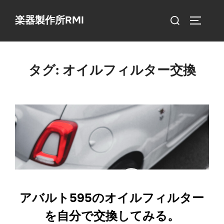
コ
検
楽器製作所RMI
ン
サイドバ
索
テ
対
ン
象:
ツ
タグ:
オイルフィルター交換
へ
ス
キ
ッ
プ
アバルト595のオイルフィルター
を自分で交換してみる。