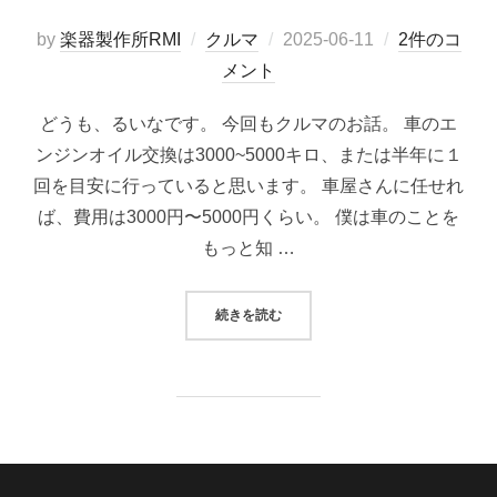
投
by
楽器製作所RMI
クルマ
2025-06-11
2件のコ
稿
メント
日:
どうも、るいなです。 今回もクルマのお話。 車のエ
ンジンオイル交換は3000~5000キロ、または半年に１
回を目安に行っていると思います。 車屋さんに任せれ
ば、費用は3000円〜5000円くらい。 僕は車のことを
もっと知 …
“アバルト595のオイルフィルター
続きを読む