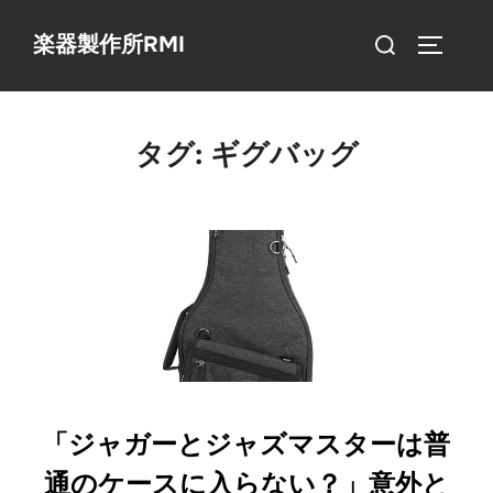
コ
検
楽器製作所RMI
ン
サイドバ
索
テ
対
ン
象:
ツ
タグ:
ギグバッグ
へ
ス
キ
ッ
プ
「ジャガーとジャズマスターは普
通のケースに入らない？」意外と