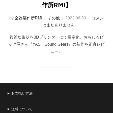
作所RMI】
投
by
楽器製作所RMI
その他
2022-06-30
コメン
稿
トはまだありません
日:
複雑な形状を3Dプリンターにて量産化。おもしろピ
ック屋さん『YASH Sound Gears』の新作を正直レビ
ュー。
お支払い方法
送料について