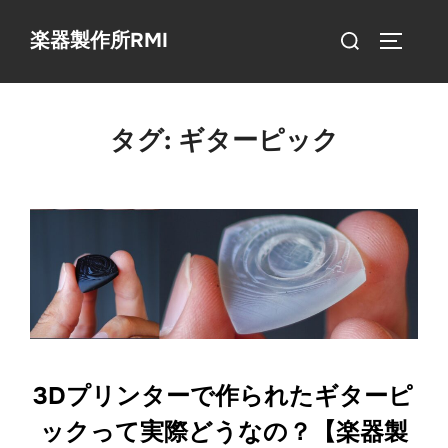
コ
検
楽器製作所RMI
ン
サイドバ
索
テ
対
ン
象:
ツ
タグ:
ギターピック
へ
ス
キ
ッ
プ
3Dプリンターで作られたギターピ
ックって実際どうなの？【楽器製