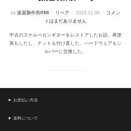
投
by
楽器製作所RMI
リペア
2023-11-06
コメン
稿
トはまだありません
日:
中古のスケルベセンギターをレストアしたお話。再塗
装もしたし、ナットも付け直した。ハードウェアもシ
ルバーに交換した。
お支払い方法
送料について