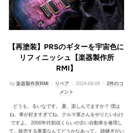
【再塗装】PRSのギターを宇宙色に
リフィニッシュ【楽器製作所
RMI】
投
by
楽器製作所RMI
リペア
2024-08-09
2件のコ
稿
メント
日:
どうも、るいなです。 夏、楽しんでますか？ 僕は
ね、車が好きすぎてね、クルマ屋さんをやりたいわけ
ですよ。 2000年代初頭くらいの古い自動車を修理し
て、販売する事業なんてどうかなあって。 跡継ぎがい