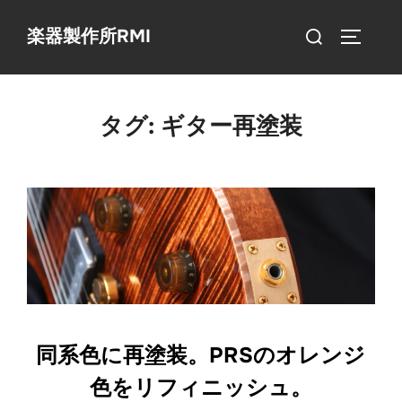
コ
検
楽器製作所RMI
ン
サイドバ
索
テ
対
ン
象:
ツ
タグ:
ギター再塗装
へ
ス
キ
ッ
プ
同系色に再塗装。PRSのオレンジ
色をリフィニッシュ。