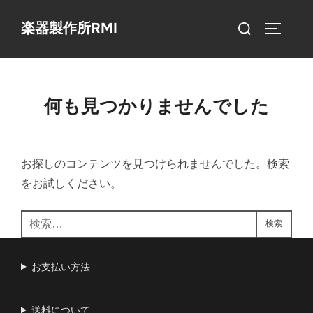
コ
検
楽器製作所RMI
ン
サイドバ
索
テ
対
ン
象:
ツ
何も見つかりませんでした
へ
ス
キ
お探しのコンテンツを見つけられませんでした。検索
ッ
をお試しください。
プ
検
検索
索:
お支払い方法
送料について