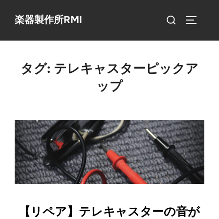
コ
検
楽器製作所RMI
ン
サイドバ
索
テ
対
ン
象:
ツ
タグ:
テレキャスターピックア
へ
ップ
ス
キ
ッ
プ
【リペア】テレキャスターの音が