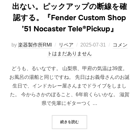
出ない。ピックアップの断線を確
認する。『Fender Custom Shop
’51 Nocaster Tele®Pickup』
投
by
楽器製作所RMI
リペア
2025-07-31
コメン
稿
トはまだありません
日:
どうも、るいなです。 山梨県、甲府の気温は39度。
お風呂の湯船と同じですね。 先日はお義母さんのお誕
生日で、インドカレー屋さんまでドライブをしまし
た。 今からさかのぼること、6年前くらいかな。 滋賀
県で先輩にギターつく …
“【リペア】テレキャスターの音が出ない。
続きを読む