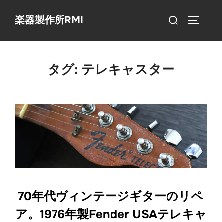
コ
検
楽器製作所RMI
ン
サイドバ
索
テ
対
ン
象:
ツ
タグ:
テレキャスター
へ
ス
キ
ッ
プ
70年代ヴィンテージギターのリペ
ア。1976年製Fender USAテレキャ