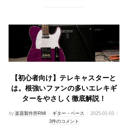
【初心者向け】テレキャスターと
は。根強いファンの多いエレキギ
ターをやさしく徹底解説！
投
by
楽器製作所RMI
ギター・ベース
2025-01-03
稿
3件のコメント