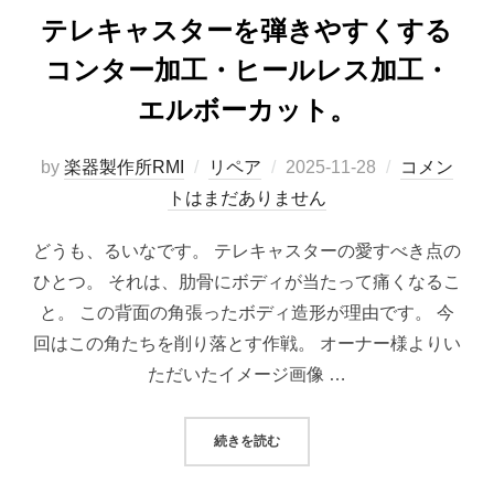
テレキャスターを弾きやすくする
コンター加工・ヒールレス加工・
エルボーカット。
投
by
楽器製作所RMI
リペア
2025-11-28
コメン
稿
トはまだありません
日:
どうも、るいなです。 テレキャスターの愛すべき点の
ひとつ。 それは、肋骨にボディが当たって痛くなるこ
と。 この背面の角張ったボディ造形が理由です。 今
回はこの角たちを削り落とす作戦。 オーナー様よりい
ただいたイメージ画像 …
“テレキャスターを弾きやすくする
続きを読む