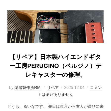
【リペア】日本製ハイエンドギタ
ー工房PERUGINO（ペルジノ）テ
レキャスターの修理。
投
by
楽器製作所RMI
リペア
2025-12-04
コメン
稿
トはまだありません
日:
どうも、るいなです。 先日は東京から友人が遊びに来