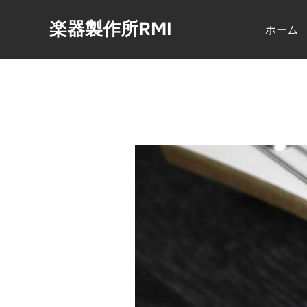
コ
楽器製作所RMI
ン
ホーム
テ
ン
ツ
へ
ス
キ
ッ
プ