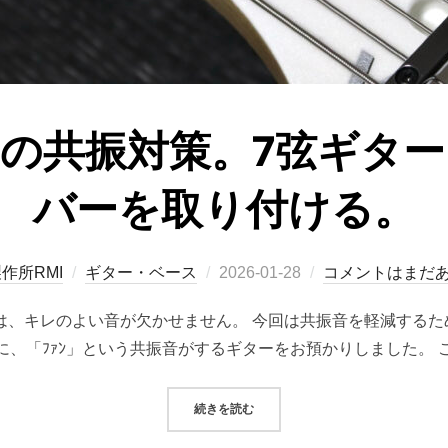
の共振対策。7弦ギタ
バーを取り付ける。
投
作所RMI
ギター・ベース
2026-01-28
コメントはまだ
稿
は、キレのよい音が欠かせません。 今回は共振音を軽減する
日:
に、「ﾌｧﾝ」という共振音がするギターをお預かりしました。 
“エレキギターの共振対策。7弦ギタ
続きを読む