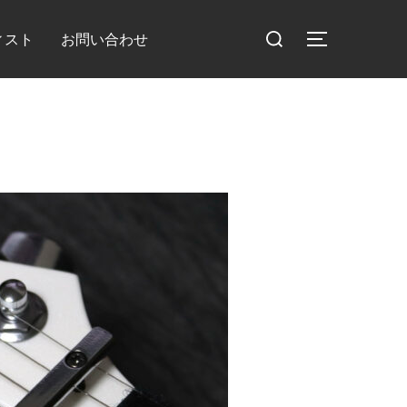
検
ィスト
お問い合わせ
サイドバー
索
対
象: