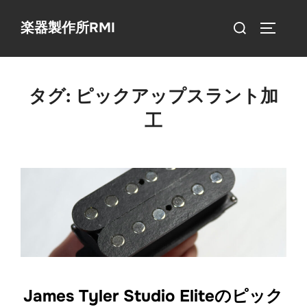
コ
検
楽器製作所RMI
ン
サイドバ
索
テ
対
ン
象:
ツ
タグ:
ピックアップスラント加
へ
工
ス
キ
ッ
プ
James Tyler Studio Eliteのピック