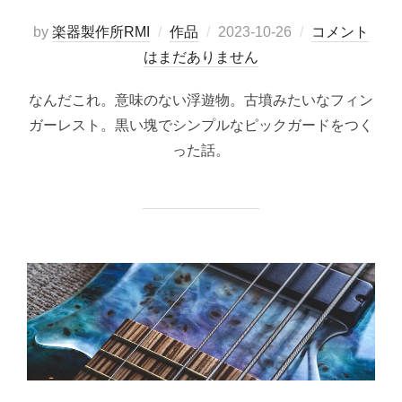
投
by
楽器製作所RMI
作品
2023-10-26
コメント
稿
はまだありません
日:
なんだこれ。意味のない浮遊物。古墳みたいなフィン
ガーレスト。黒い塊でシンプルなピックガードをつく
った話。