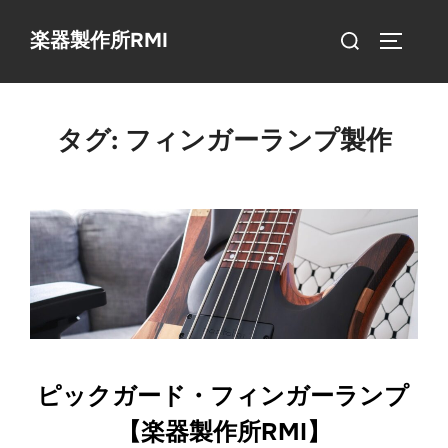
コ
検
楽器製作所RMI
ン
サイドバ
索
テ
対
ン
象:
ツ
タグ:
フィンガーランプ製作
へ
ス
キ
ッ
プ
ピックガード・フィンガーランプ
【楽器製作所RMI】