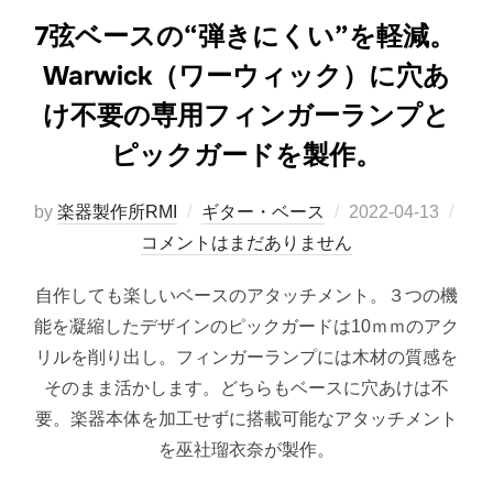
7弦ベースの“弾きにくい”を軽減。
Warwick（ワーウィック）に穴あ
け不要の専用フィンガーランプと
ピックガードを製作。
投
by
楽器製作所RMI
ギター・ベース
2022-04-13
稿
コメントはまだありません
日:
自作しても楽しいベースのアタッチメント。３つの機
能を凝縮したデザインのピックガードは10ｍｍのアク
リルを削り出し。フィンガーランプには木材の質感を
そのまま活かします。どちらもベースに穴あけは不
要。楽器本体を加工せずに搭載可能なアタッチメント
を巫社瑠衣奈が製作。