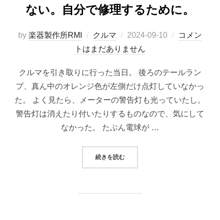
ない。自分で修理するために。
投
by
楽器製作所RMI
クルマ
2024-09-10
コメン
稿
トはまだありません
日:
クルマを引き取りに行った当日。 後ろのテールラン
プ、真ん中のオレンジ色が左側だけ点灯していなかっ
た。 よく見たら、メーターの警告灯も光っていたし。
警告灯は消えたり付いたりするものなので、気にして
なかった。 たぶん電球が …
“アルファロメオ156のブレーキラ
続きを読む