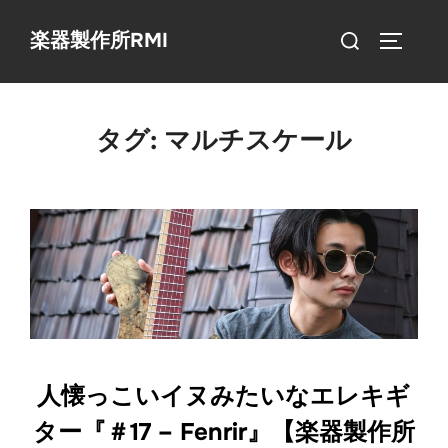
コ
検
楽器製作所RMI
ン
サイドバ
索
テ
対
ン
象:
ツ
タグ:
マルチスケール
へ
ス
キ
ッ
プ
人懐っこいイヌみたいなエレキギ
ター『＃17 – Fenrir』【楽器製作所