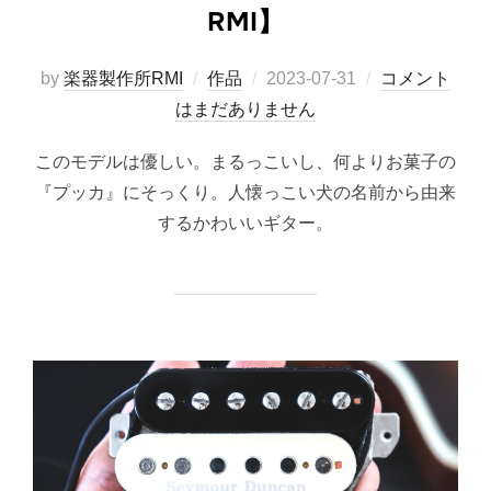
RMI】
投
by
楽器製作所RMI
作品
2023-07-31
コメント
稿
はまだありません
日:
このモデルは優しい。まるっこいし、何よりお菓子の
『プッカ』にそっくり。人懐っこい犬の名前から由来
するかわいいギター。