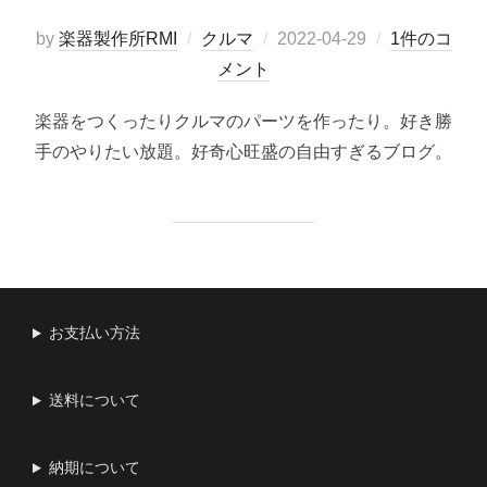
投
by
楽器製作所RMI
クルマ
2022-04-29
1件のコ
稿
メント
日:
楽器をつくったりクルマのパーツを作ったり。好き勝
手のやりたい放題。好奇心旺盛の自由すぎるブログ。
お支払い方法
送料について
納期について