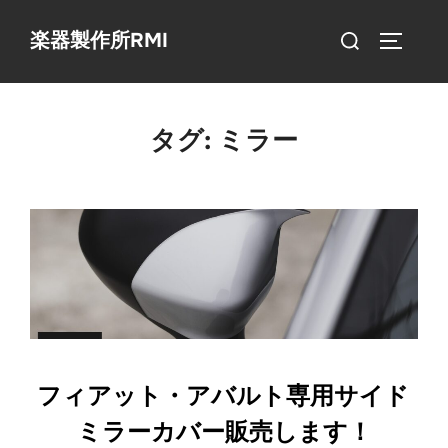
コ
検
楽器製作所RMI
ン
サイドバ
索
テ
対
ン
象:
ツ
タグ:
ミラー
へ
ス
キ
ッ
プ
フィアット・アバルト専用サイド
ミラーカバー販売します！