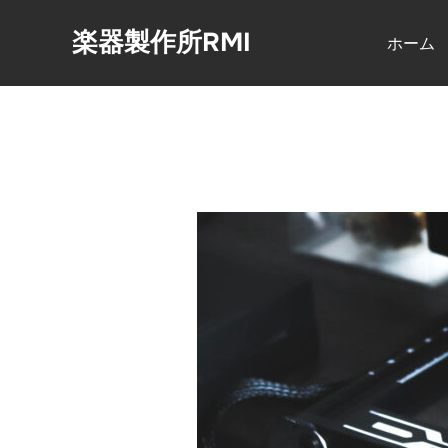
コ
楽器製作所RMI
ン
ホーム
テ
ン
ツ
へ
ス
キ
ッ
プ