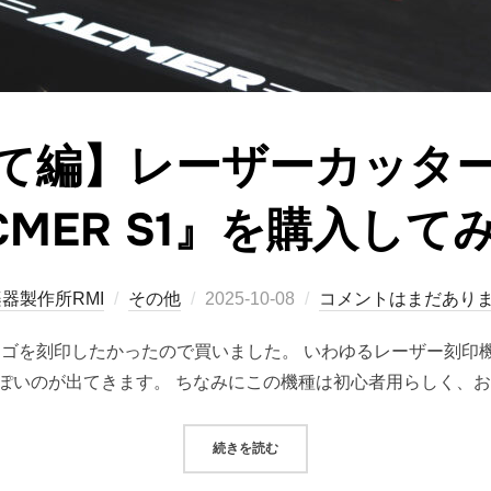
て編】レーザーカッタ
CMER S1』を購入して
投
器製作所RMI
その他
2025-10-08
コメントはまだあり
稿
ゴを刻印したかったので買いました。 いわゆるレーザー刻印機。
日:
いのが出てきます。 ちなみにこの機種は初心者用らしく、お値段
“【組み立て編】レーザーカッター・刻
続きを読む