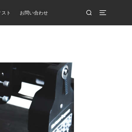
検
ィスト
お問い合わせ
サイドバー
索
対
象: