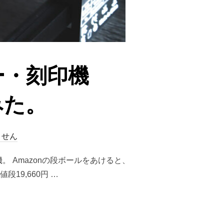
ー・刻印機
みた。
ません
 Amazonの段ボールをあけると、
19,660円 …
印機『ACMER S1』を購入してみた。”