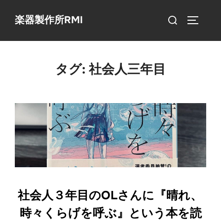
コ
検
楽器製作所RMI
ン
サイドバ
索
テ
対
ン
象:
ツ
タグ:
社会人三年目
へ
ス
キ
ッ
プ
社会人３年目のOLさんに『晴れ、
時々くらげを呼ぶ』という本を読