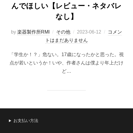
んでほしい【レビュー・ネタバレ
なし】
投
by
楽器製作所RMI
その他
2023-06-12
コメン
稿
トはまだありません
日:
「学生か！？」危ない。17歳になったかと思った。視
点が若いというか！いや、作者さんは僕より年上だけ
ど…
お支払い方法