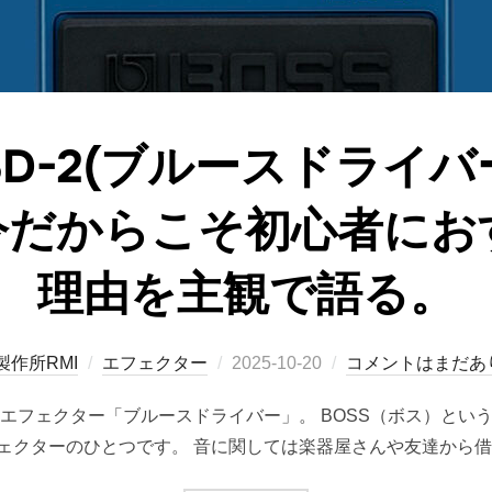
)BD-2(ブルースドライ
今だからこそ初心者にお
理由を主観で語る。
投
製作所RMI
エフェクター
2025-10-20
コメントはまだあ
稿
エフェクター「ブルースドライバー」。 BOSS（ボス）とい
日:
ェクターのひとつです。 音に関しては楽器屋さんや友達から借