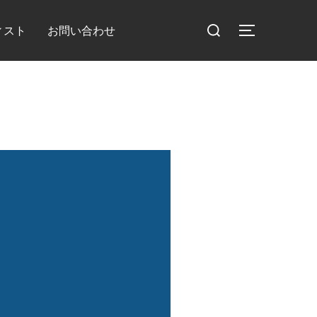
検
ィスト
お問い合わせ
サイドバー
索
対
象: