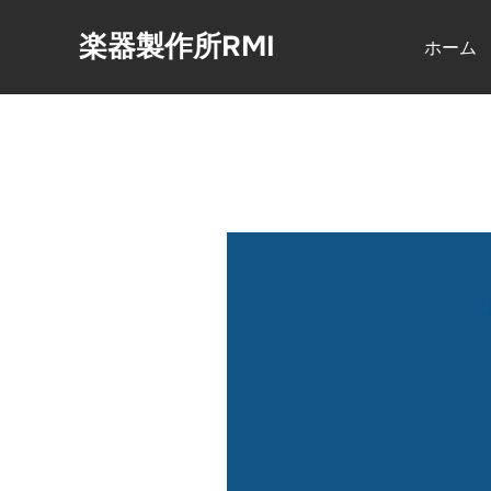
コ
楽器製作所RMI
ン
ホーム
テ
ン
ツ
へ
ス
キ
ッ
プ