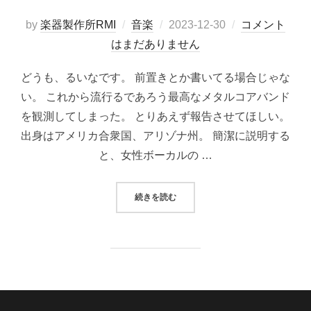
投
by
楽器製作所RMI
音楽
2023-12-30
コメント
稿
はまだありません
日:
どうも、るいなです。 前置きとか書いてる場合じゃな
い。 これから流行るであろう最高なメタルコアバンド
を観測してしまった。 とりあえず報告させてほしい。
出身はアメリカ合衆国、アリゾナ州。 簡潔に説明する
と、女性ボーカルの …
“これから流行るメタルコアバンド『G
続きを読む