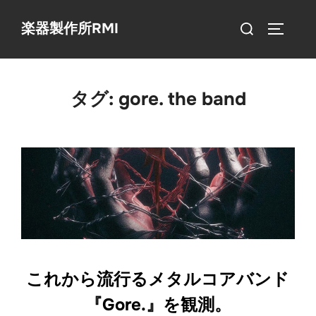
コ
検
楽器製作所RMI
ン
サイドバ
索
テ
対
ン
象:
ツ
タグ:
gore. the band
へ
ス
キ
ッ
プ
これから流行るメタルコアバンド
『Gore.』を観測。