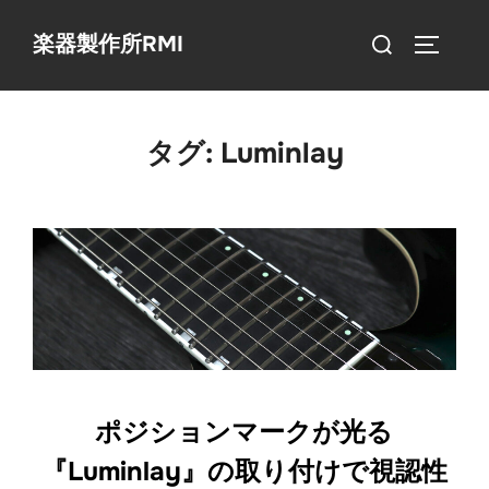
コ
検
楽器製作所RMI
ン
サイドバ
索
テ
対
ン
象:
ツ
タグ:
Luminlay
へ
ス
キ
ッ
プ
ポジションマークが光る
『Luminlay』の取り付けで視認性