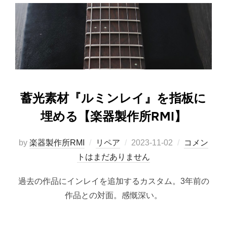
蓄光素材『ルミンレイ』を指板に
埋める【楽器製作所RMI】
投
by
楽器製作所RMI
リペア
2023-11-02
コメン
稿
トはまだありません
日:
過去の作品にインレイを追加するカスタム。3年前の
作品との対面。感慨深い。