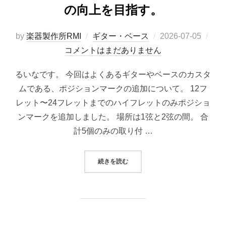
の向上を目指す。
投
by
楽器製作所RMI
ギター・ベース
2026-07-05
稿
コメントはまだありません
日:
るいなです。 今回はよくあるギターやベースのカスタ
ムである、ポジションマークの追加について。 12フ
レット〜24フレットまでのハイフレットのみポジショ
ンマークを追加しました。 場所は1弦と2弦の間。 合
計5個のみの取り付 …
“ポジションマークが光る『LUMI
続きを読む