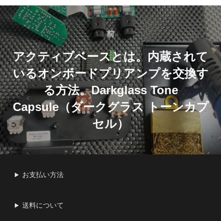
投
稿
前
前
ナ
アクティブベースとは。内蔵されて
いるオンボードプリアンプを交換す
ビ
る方法。Darkglass Tone
ゲ
Capsule（ダークグラス トーンカプ
ー
セル）
シ
ョ
お支払い方法
ン
送料について