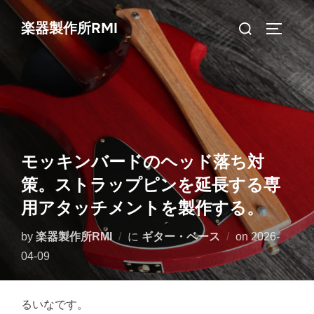
コ
検
楽器製作所RMI
ン
サイドバ
索
テ
対
ン
象:
ツ
へ
ス
キ
モッキンバードのヘッド落ち対
ッ
策。ストラップピンを延長する専
プ
用アタッチメントを製作する。
投
by
楽器製作所RMI
に
ギター・ベース
on
2026-
稿
04-09
日:
るいなです。