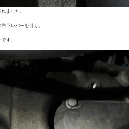
暮れました。
の右下レバーを引く。
クです。