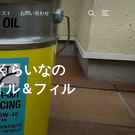
検
ィスト
お問い合わせ
サイドバー
索
対
象:
くらいなの
イル＆フィル