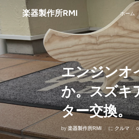
コ
楽器製作所RMI
ン
ホーム
テ
ン
ツ
へ
ス
キ
エンジンオ
ッ
プ
か。スズキ
ター交換。
by
楽器製作所RMI
に
クルマ