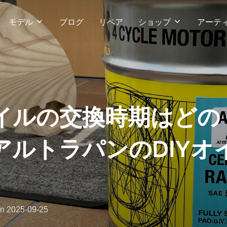
モデル
ブログ
リペア
ショップ
アーテ
イルの交換時期はどの
アルトラパンのDIYオ
投
on
2025-09-25
稿