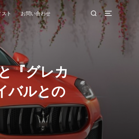
検
ィスト
お問い合わせ
サイドバー
索
対
象:
』と『グレカ
イバルとの