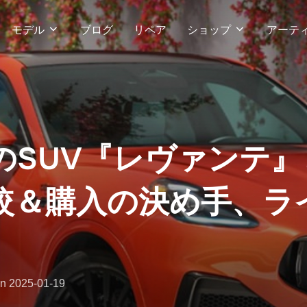
モデル
ブログ
リペア
ショップ
アーテ
のSUV『レヴァンテ
較＆購入の決め手、ラ
投
on
2025-01-19
稿