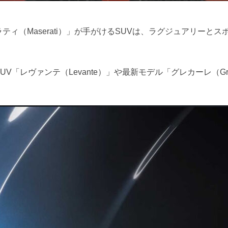
日:
ィ（Maserati）」が手がけるSUVは、ラグジュアリーと
V「レヴァンテ（Levante）」や最新モデル「グレカーレ（Gr