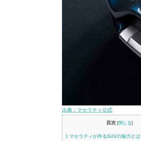
出典：マセラティ公式
目次
[
閉じる
]
1
マセラティが作るSUVの魅力とは