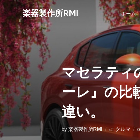
コ
楽器製作所RMI
ン
ホーム
テ
ン
ツ
へ
ス
キ
マセラティ
ッ
プ
ーレ』の比
違い。
by
楽器製作所RMI
に
クルマ