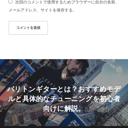
次回のコメントで使用するためブラウザーに自分の名前、
メールアドレス、サイトを保存する。
投
稿
前
前
ナ
バリトンギターとは？おすすめモデ
ルと具体的なチューニングを初心者
ビ
向けに解説。
ゲ
ー