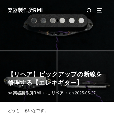
コ
検
楽器製作所RMI
ン
サイドバ
索
テ
対
ン
象:
ツ
へ
ス
キ
ッ
プ
【リペア】ピックアップの断線を
修理する【エレキギター】
投
by
楽器製作所RMI
に
リペア
on
2025-05-27
稿
日:
どうも、るいなです。