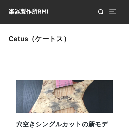
コ
検
楽器製作所RMI
ン
サイドバ
索
テ
対
ン
象:
ツ
Cetus（ケートス）
へ
ス
キ
ッ
プ