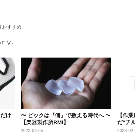
なりおすすめ。
ったな。
間だけ
〜 ピックは『個』で数える時代へ 〜
【作業
【楽器製作所RMI】
だ“チ
2022-06-05
2023-02