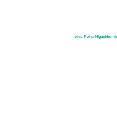
ruina
,
Ruina Miyashiro
,
V