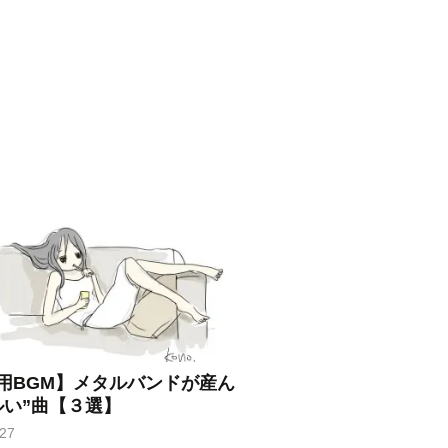
用BGM】メタルバンドが産ん
ルい”曲【３選】
-27