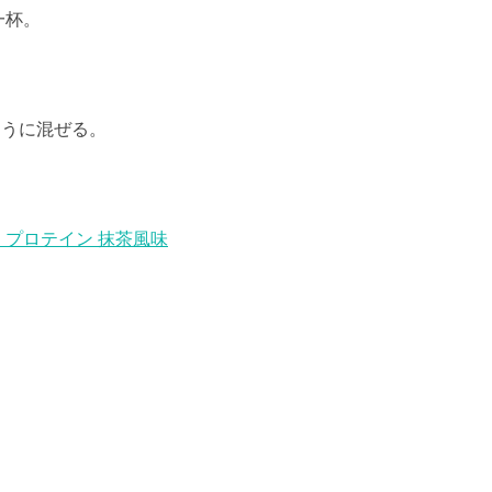
一杯。
。
ように混ぜる。
エイ プロテイン 抹茶風味