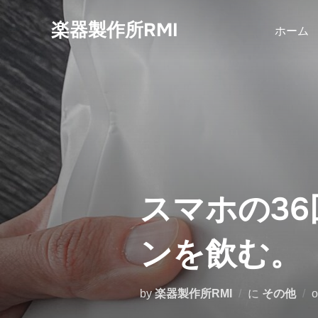
コ
楽器製作所RMI
ン
ホーム
テ
ン
ツ
へ
ス
キ
ッ
プ
スマホの3
ンを飲む。
by
楽器製作所RMI
に
その他