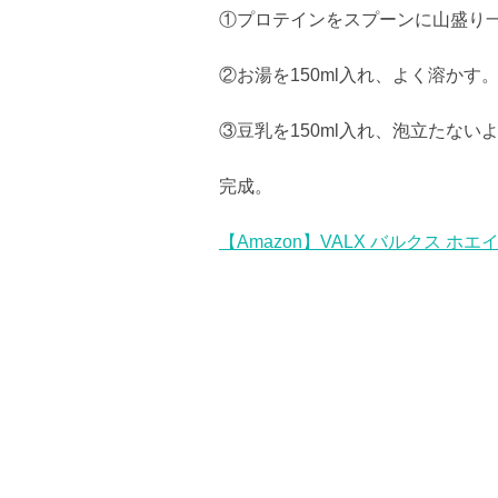
①プロテインをスプーンに山盛り
②お湯を150ml入れ、よく溶かす
③豆乳を150ml入れ、泡立たない
完成。
【Amazon】VALX バルクス ホ