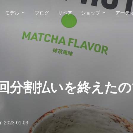
モデル
ブログ
リペア
ショップ
アーテ
6回分割払いを終えた
投
on
2023-01-03
稿