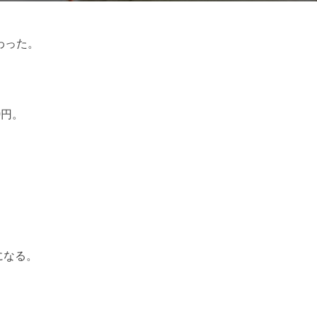
日:
わった。
0円。
。
になる。