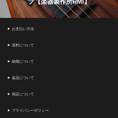
プ【楽器製作所RMI】
ビ
ゲ
ー
お支払い方法
シ
ョ
送料について
ン
納期について
返品について
保証について
プライバシーポリシー