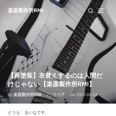
コ
検
楽器製作所RMI
ン
サイドバ
索
テ
対
ン
象:
ツ
へ
ス
キ
ッ
プ
【再塗装】衣替えするのは人間だ
けじゃない【楽器製作所RMI】
投
by
楽器製作所RMI
に
リペア
on
2022-04-24
稿
日:
どうも、るいなです。