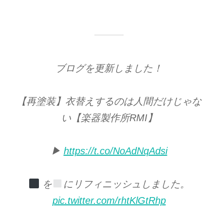
ブログを更新しました！
【再塗装】衣替えするのは人間だけじゃな
い【楽器製作所RMI】
▶︎
https://t.co/NoAdNqAdsi
を
にリフィニッシュしました。
pic.twitter.com/rhtKlGtRhp