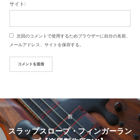
サイト:
次回のコメントで使用するためブラウザーに自分の名前、
メールアドレス、サイトを保存する。
投
稿
前
前
ナ
スラップスロープ・フィンガーラン