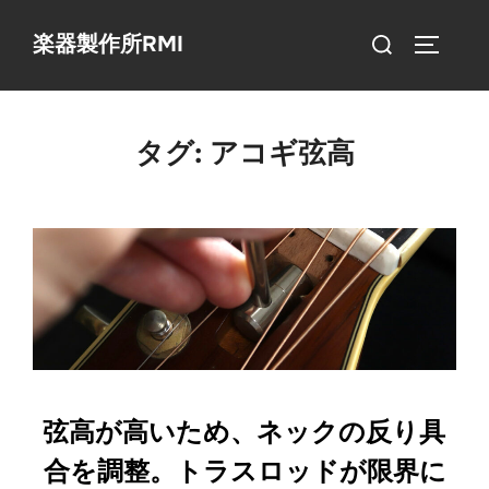
コ
検
楽器製作所RMI
ン
サイドバ
索
テ
対
ン
象:
ツ
タグ:
アコギ弦高
へ
ス
キ
ッ
プ
弦高が高いため、ネックの反り具
合を調整。トラスロッドが限界に