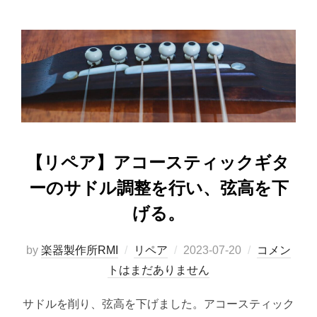
【リペア】アコースティックギタ
ーのサドル調整を行い、弦高を下
げる。
投
by
楽器製作所RMI
リペア
2023-07-20
コメン
稿
トはまだありません
日:
サドルを削り、弦高を下げました。アコースティック