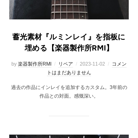
蓄光素材『ルミンレイ』を指板に
埋める【楽器製作所RMI】
投
by
楽器製作所RMI
リペア
2023-11-02
コメン
稿
トはまだありません
日:
過去の作品にインレイを追加するカスタム。3年前の
作品との対面。感慨深い。