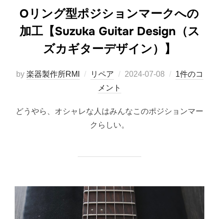
Oリング型ポジションマークへの
加工【Suzuka Guitar Design（ス
ズカギターデザイン）】
投
by
楽器製作所RMI
リペア
2024-07-08
1件のコ
稿
メント
日:
どうやら、オシャレな人はみんなこのポジションマー
クらしい。