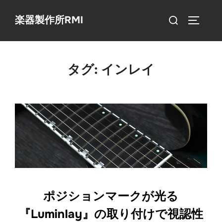
コ
検
楽器製作所RMI
ン
サイドバ
索
テ
対
ン
象:
ツ
タグ:
インレイ
へ
ス
キ
ッ
プ
ポジションマークが光る
『Luminlay』の取り付けで視認性