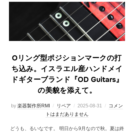
Oリング型ポジションマークの打
ち込み。イスラエル産ハンドメイ
ドギターブランド『OD Guitars』
の美貌を添えて。
投
by
楽器製作所RMI
リペア
2025-08-31
コメン
稿
トはまだありません
日:
どうも、るいなです。 明日から9月なので秋。夏は終