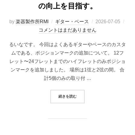
の向上を目指す。
投
by
楽器製作所RMI
ギター・ベース
2026-07-05
稿
コメントはまだありません
日:
るいなです。 今回はよくあるギターやベースのカスタ
ムである、ポジションマークの追加について。 12フ
レット〜24フレットまでのハイフレットのみポジショ
ンマークを追加しました。 場所は1弦と2弦の間。 合
計5個のみの取り付 …
“ポジションマークが光る『LUMI
続きを読む