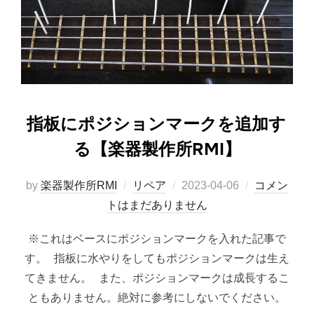
指板にポジションマークを追加す
る【楽器製作所RMI】
投
by
楽器製作所RMI
リペア
2023-04-06
コメン
稿
トはまだありません
日:
※これはベースにポジションマークを入れた記事で
す。 指板に水やりをしてもポジションマークは生え
てきません。 また、ポジションマークは成長するこ
ともありません。絶対に参考にしないでください。