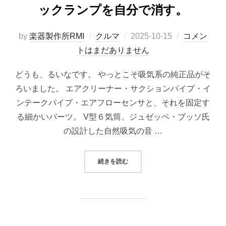
ックランプを自分で消す。
投
by
楽器製作所RMI
クルマ
2025-10-15
コメン
稿
トはまだありません
日:
どうも、るいなです。 やっとこそ吸気系の純正品がそ
ろいました。 エアクリーナー・サクションパイプ・イ
ンテークパイプ・エアフローセンサと、それを固定す
る細かいパーツ。 V型６気筒、ジュゼッペ・ブッソ氏
の設計した自然吸気の音 …
“アルファロメオ156の吸気系を純
続きを読む