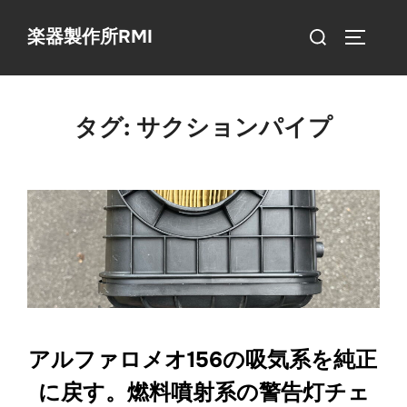
コ
検
楽器製作所RMI
ン
サイドバ
索
テ
対
ン
象:
ツ
タグ:
サクションパイプ
へ
ス
キ
ッ
プ
アルファロメオ156の吸気系を純正
に戻す。燃料噴射系の警告灯チェ