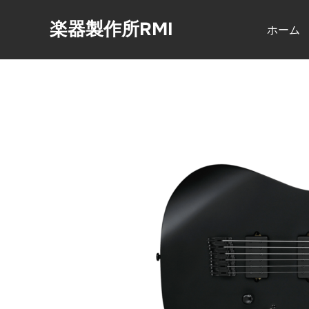
コ
楽器製作所RMI
ン
ホーム
テ
ン
ツ
へ
ス
キ
ッ
プ