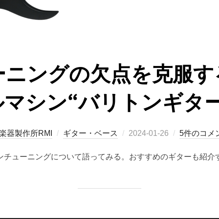
ーニングの欠点を克服す
ルマシン“バリトンギター
投
楽器製作所RMI
ギター・ベース
2024-01-26
5件のコメ
稿
ンチューニングについて語ってみる。おすすめのギターも紹介
日: