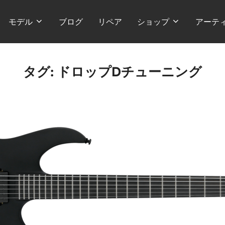
モデル
ブログ
リペア
ショップ
アーテ
タグ:
ドロップDチューニング