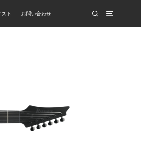
検
ィスト
お問い合わせ
サイドバー
索
対
象: