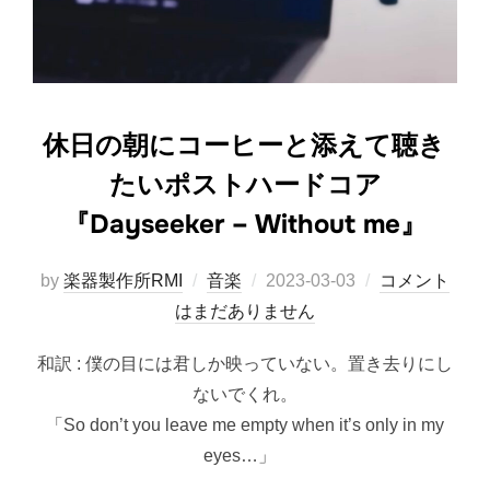
休日の朝にコーヒーと添えて聴き
たいポストハードコア
『Dayseeker – Without me』
投
by
楽器製作所RMI
音楽
2023-03-03
コメント
稿
はまだありません
日:
和訳 : 僕の目には君しか映っていない。置き去りにし
ないでくれ。
「So don’t you leave me empty when it’s only in my
eyes…」