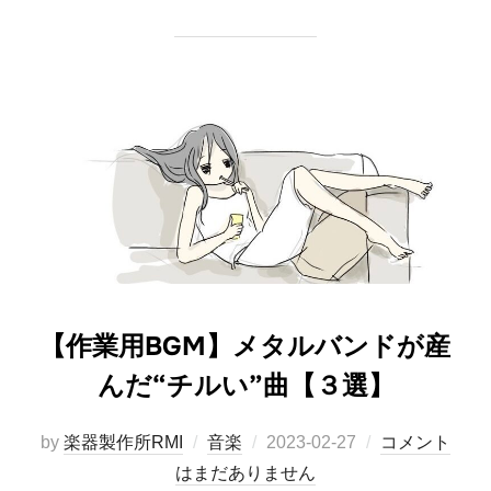
【作業用BGM】メタルバンドが産
んだ“チルい”曲【３選】
投
by
楽器製作所RMI
音楽
2023-02-27
コメント
稿
はまだありません