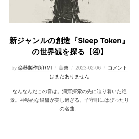
新ジャンルの創造『Sleep Token』
の世界観を探る【④】
投
by
楽器製作所RMI
音楽
2023-02-06
コメント
稿
はまだありません
日:
なんなんだこの音は。洞窟探索の先に辿り着いた絶
景。神秘的な鍵盤が美し過ぎる。子守唄にはぴったり
の名曲。