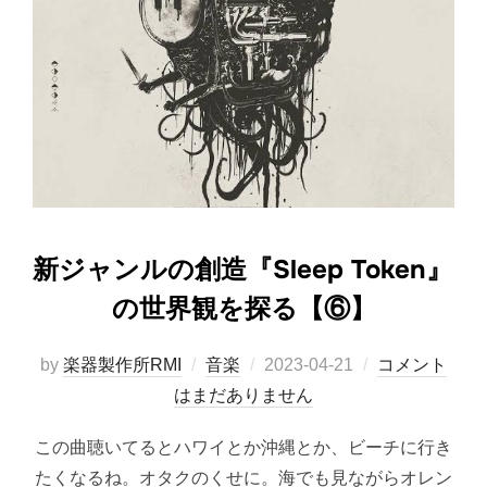
新ジャンルの創造『Sleep Token』
の世界観を探る【⑥】
投
by
楽器製作所RMI
音楽
2023-04-21
コメント
稿
はまだありません
日:
この曲聴いてるとハワイとか沖縄とか、ビーチに行き
たくなるね。オタクのくせに。海でも見ながらオレン