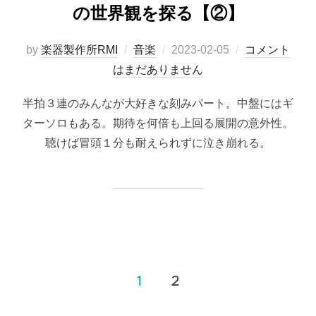
の世界観を探る【②】
投
by
楽器製作所RMI
音楽
2023-02-05
コメント
稿
はまだありません
日:
半拍３連のみんなが大好きな刻みパート。中盤にはギ
ターソロもある。期待を何倍も上回る展開の意外性。
聴けば冒頭１分も耐えられずに泣き崩れる。
投
1
2
稿