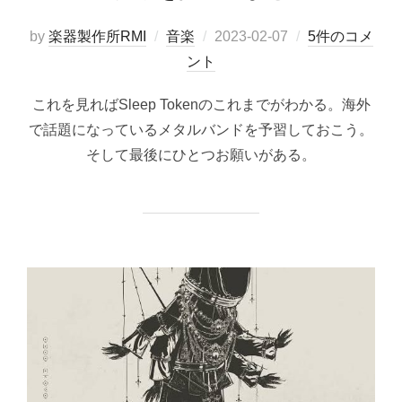
投
by
楽器製作所RMI
音楽
2023-02-07
5件のコメ
稿
ント
日:
これを見ればSleep Tokenのこれまでがわかる。海外
で話題になっているメタルバンドを予習しておこう。
そして最後にひとつお願いがある。