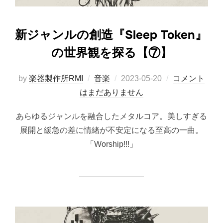
新ジャンルの創造『Sleep Token』
の世界観を探る【⑦】
投
by
楽器製作所RMI
音楽
2023-05-20
コメント
稿
はまだありません
日:
あらゆるジャンルを融合したメタルコア。美しすぎる
展開と緩急の差に情緒が不安定になる至高の一曲。
「Worship!!!」