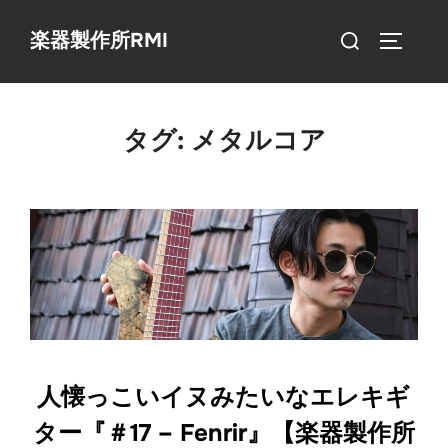
コ
検
楽器製作所RMI
ン
サイドバ
索
テ
対
ン
象:
ツ
タグ:
メタルコア
へ
ス
キ
ッ
プ
人懐っこいイヌみたいなエレキギ
ター『＃17 – Fenrir』【楽器製作所