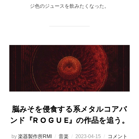
ジ色のジュースを飲みたくなった。
脳みそを侵食する系メタルコアバ
ンド『R O G U E』の作品を追う。
投
by
楽器製作所RMI
音楽
2023-04-15
コメント