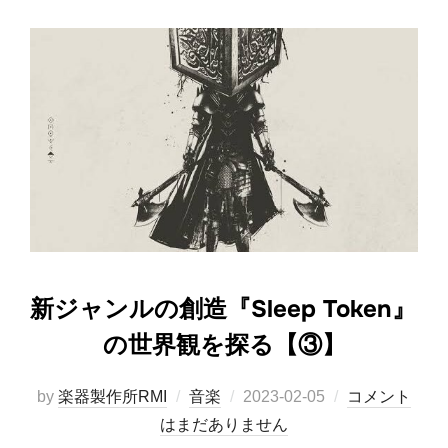
新ジャンルの創造『Sleep Token』
の世界観を探る【③】
投
by
楽器製作所RMI
音楽
2023-02-05
コメント
稿
はまだありません