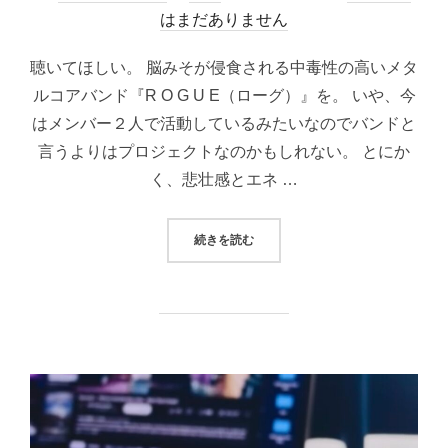
稿
はまだありません
日:
聴いてほしい。 脳みそが侵食される中毒性の高いメタ
ルコアバンド『R O G U E（ローグ）』を。 いや、今
はメンバー２人で活動しているみたいなのでバンドと
言うよりはプロジェクトなのかもしれない。 とにか
く、悲壮感とエネ …
“脳みそを侵食する系メタルコアバンド『
続きを読む