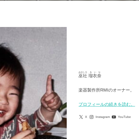
日:
みやしろ
るいな
巫社
瑠衣奈
楽器製作所RMIのオーナー。
プロフィールの続きを読む。
X
Instagram
YouTube