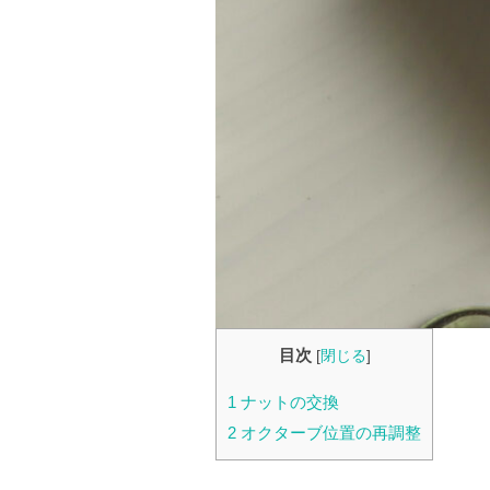
目次
[
閉じる
]
1
ナットの交換
2
オクターブ位置の再調整