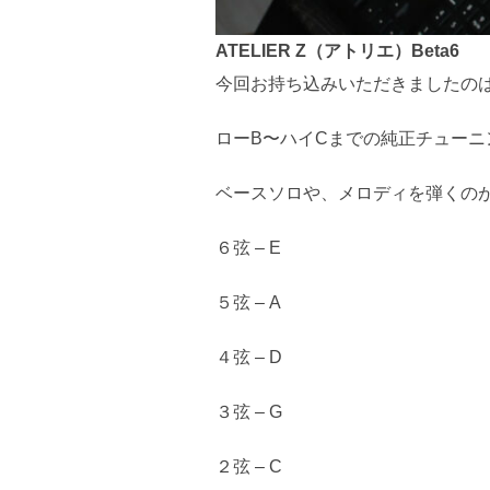
ATELIER Z（アトリエ）Beta6
今回お持ち込みいただきましたのは
ローB〜ハイCまでの純正チューニ
ベースソロや、メロディを弾くの
６弦 – E
５弦 – A
４弦 – D
３弦 – G
２弦 – C