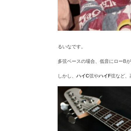
るいなです。
多弦ベースの場合、低音にローB
しかし、
ハイC
弦や
ハイF
弦など、