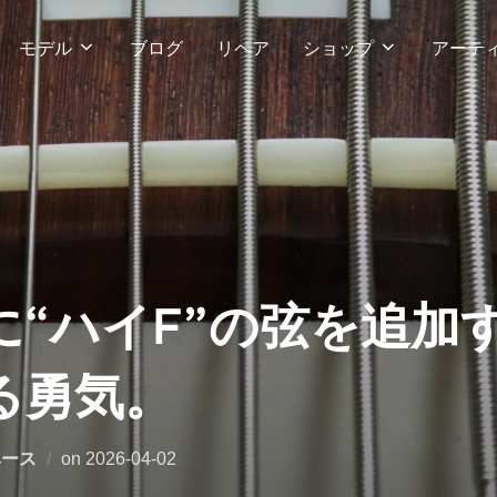
モデル
ブログ
リペア
ショップ
アーテ
に“ハイF”の弦を追加
る勇気。
投
ベース
on
2026-04-02
稿