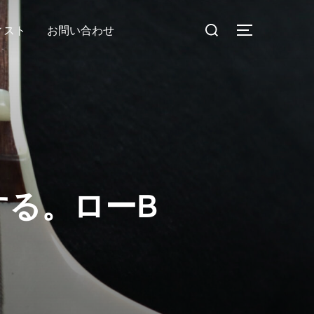
検
ィスト
お問い合わせ
サイドバー
索
対
象:
する。ローB