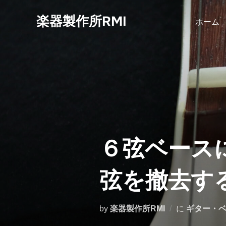
コ
楽器製作所RMI
ン
ホーム
テ
ン
ツ
へ
ス
キ
ッ
プ
６弦ベース
弦を撤去す
by
楽器製作所RMI
に
ギター・