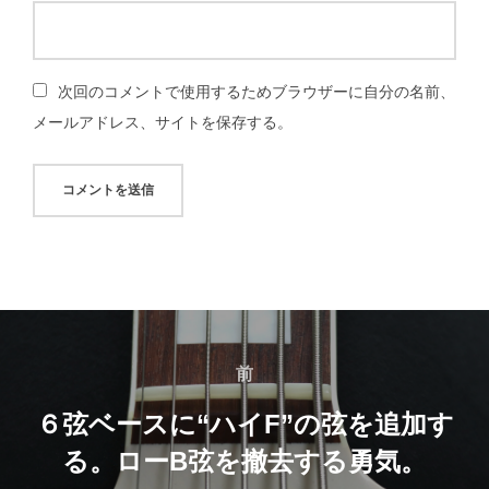
次回のコメントで使用するためブラウザーに自分の名前、
メールアドレス、サイトを保存する。
投
稿
前
前
ナ
６弦ベースに“ハイF”の弦を追加す
る。ローB弦を撤去する勇気。
ビ