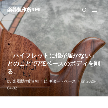
コ
検
楽器製作所RMI
ン
サイドバ
索
テ
対
ン
象:
ツ
へ
ス
キ
「ハイフレットに指が届かない」
ッ
とのことで7弦ベースのボディを削
プ
る。
投
by
楽器製作所RMI
に
ギター・ベース
on
2026-
稿
04-02
日: