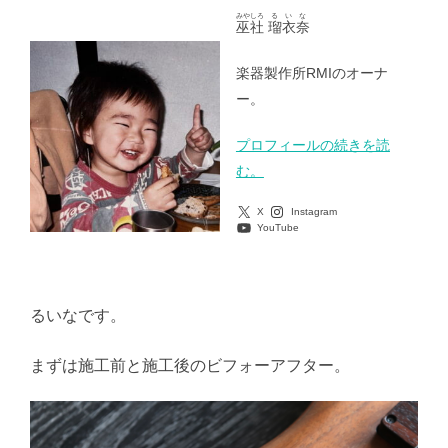
みやしろ
るいな
巫社
瑠衣奈
楽器製作所RMIのオーナ
ー。
プロフィールの続きを読
む。
X
Instagram
YouTube
るいなです。
まずは施工前と施工後のビフォーアフター。