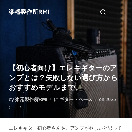
コ
検
楽器製作所RMI
ン
サイドバ
索
テ
対
ン
象:
ツ
へ
ス
キ
【初心者向け】エレキギターのア
ッ
ンプとは？失敗しない選び方から
プ
おすすめモデルまで。
投
by
楽器製作所RMI
に
ギター・ベース
on
2025-
稿
01-12
日:
エレキギター初心者さんや、アンプが欲しいと思って