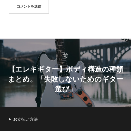
投
稿
前
前
ナ
【エレキギター】ボディ構造の種類
まとめ。「失敗しないためのギター
ビ
選び」
ゲ
ー
シ
お支払い方法
ョ