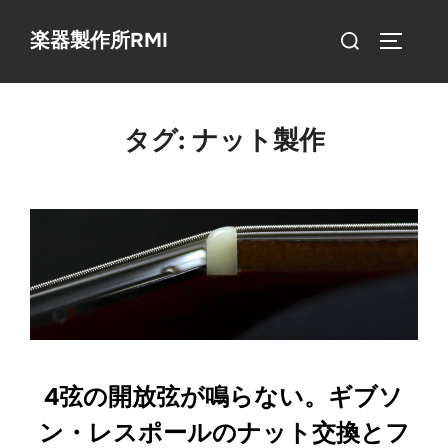
コ
検
楽器製作所RMI
ン
サイドバ
索
テ
対
ン
象:
ツ
タグ:
ナット製作
へ
ス
キ
ッ
プ
4弦の開放弦が鳴らない。ギブソ
ン・レスポールのナット交換とフ