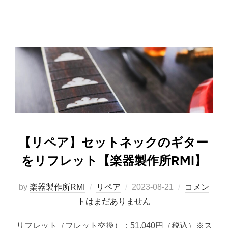
【リペア】セットネックのギター
をリフレット【楽器製作所RMI】
投
by
楽器製作所RMI
リペア
2023-08-21
コメン
稿
トはまだありません
日:
リフレット（フレット交換）：51,040円（税込）※ス