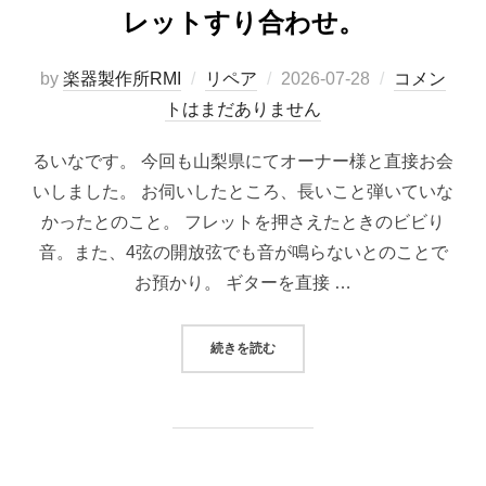
レットすり合わせ。
投
by
楽器製作所RMI
リペア
2026-07-28
コメン
稿
トはまだありません
日:
るいなです。 今回も山梨県にてオーナー様と直接お会
いしました。 お伺いしたところ、長いこと弾いていな
かったとのこと。 フレットを押さえたときのビビり
音。また、4弦の開放弦でも音が鳴らないとのことで
お預かり。 ギターを直接 …
“4弦の開放弦が鳴らない。ギブソ
続きを読む