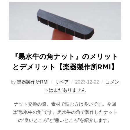
『黒水牛の角ナット』のメリット
とデメリット【楽器製作所RMI】
投
by
楽器製作所RMI
リペア
2023-12-02
コメン
稿
トはまだありません
日:
ナット交換の際、素材で悩む方は多いです。今回
は“黒水牛の角”です。黒水牛の角で製作したナット
の“良いところ”と“悪いところ”を紹介します。