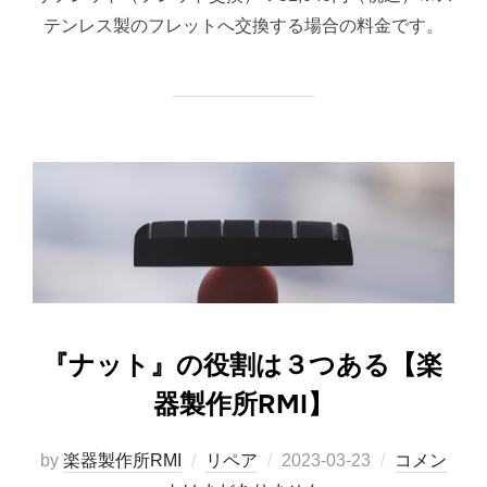
テンレス製のフレットへ交換する場合の料金です。
『ナット』の役割は３つある【楽
器製作所RMI】
投
by
楽器製作所RMI
リペア
2023-03-23
コメン