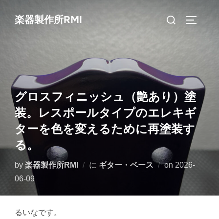
コ
検
楽器製作所RMI
ン
サイドバ
索
テ
対
ン
象:
ツ
へ
ス
グロスフィニッシュ（艶あり）塗
キ
装。レスポールタイプのエレキギ
ッ
ターを色を変えるために再塗装す
プ
る。
投
by
楽器製作所RMI
に
ギター・ベース
on
2026-
稿
06-09
日:
るいなです。