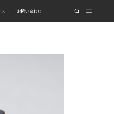
検
ィスト
お問い合わせ
サイドバー
索
対
象: