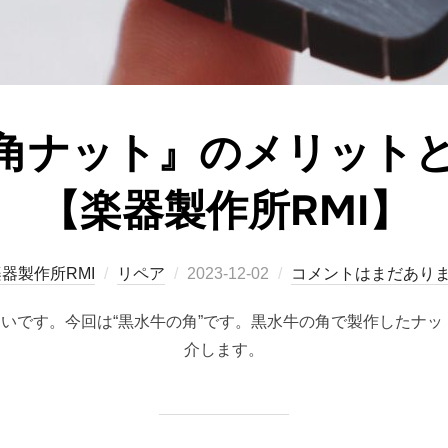
角ナット』のメリット
【楽器製作所RMI】
投
器製作所RMI
リペア
2023-12-02
コメントはまだあり
稿
です。今回は“黒水牛の角”です。黒水牛の角で製作したナット
日:
介します。