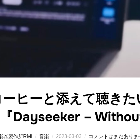
コーヒーと添えて聴きた
Dayseeker – Withou
投
楽器製作所RMI
音楽
2023-03-03
コメントはまだありま