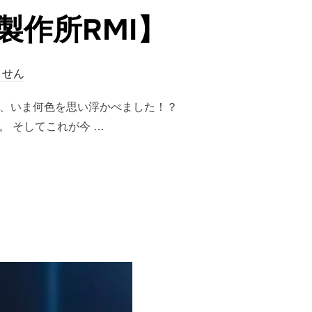
作所RMI】
ません
て、いま何色を思い浮かべました！？
 そしてこれが今 …
製作所RMI】”