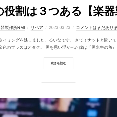
の役割は３つある【楽器製
投
器製作所RMI
リペア
2023-03-23
コメントはまだあり
稿
るタイミングを逃しました。るいなです。 さて！ナットと聞い
日:
金色のブラスはオタク。 黒を思い浮かべた僕は『黒水牛の角』。
“『ナット』の役割は３つある【楽器
続きを読む