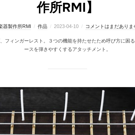
作所RMI】
投
楽器製作所RMI
作品
2023-04-10
コメントはまだありま
稿
、フィンガーレスト。３つの機能を持たせたため呼び方に困る
日:
ースを弾きやすくするアタッチメント。