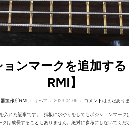
ションマークを追加する
RMI】
投
器製作所RMI
リペア
2023-04-06
コメントはまだあり
稿
を入れた記事です。 指板に水やりをしてもポジションマーク
日:
ークは成長することもありません。絶対に参考にしないでくだ